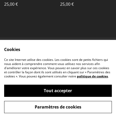
unique
25,00 €
25,00 €
Cookies
Contactez-nous
Conditions
Politique de
Politique de cookies
Ce site Internet utilise des cookies. Les cookies sont de petits fichiers qui
confidentialité
nous aident à comprendre comment vous utilisez nos services afin
d'améliorer votre expérience. Vous pouvez en savoir plus sur ces cookies
et contrôler la façon dont ils sont utilisés en cliquant sur « Paramètres des
cookies ». Vous pouvez également consulter notre
politique de cookies
.
Tout accepter
©
2026
iok céramique & illustration
Paramètres de cookies
powered by