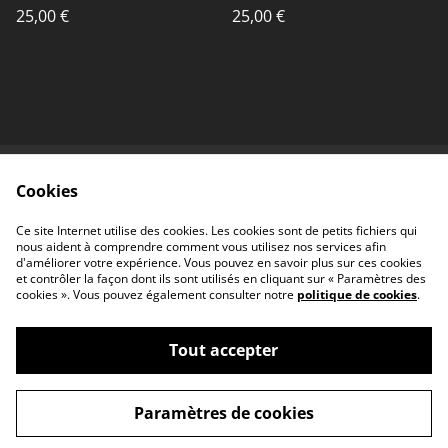
unique
25,00 €
25,00 €
Cookies
Contactez-nous
Conditions
Politique de
Politique de cookies
Ce site Internet utilise des cookies. Les cookies sont de petits fichiers qui
confidentialité
nous aident à comprendre comment vous utilisez nos services afin
d'améliorer votre expérience. Vous pouvez en savoir plus sur ces cookies
et contrôler la façon dont ils sont utilisés en cliquant sur « Paramètres des
cookies ». Vous pouvez également consulter notre
politique de cookies
.
Tout accepter
©
2026
iok céramique & illustration
Paramètres de cookies
powered by