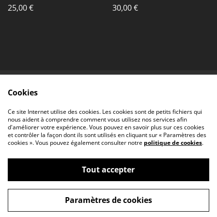
unique
25,00 €
30,00 €
Cookies
Contactez-nous
Conditions
Politique de
Politique de cookies
Ce site Internet utilise des cookies. Les cookies sont de petits fichiers qui
confidentialité
nous aident à comprendre comment vous utilisez nos services afin
d'améliorer votre expérience. Vous pouvez en savoir plus sur ces cookies
et contrôler la façon dont ils sont utilisés en cliquant sur « Paramètres des
cookies ». Vous pouvez également consulter notre
politique de cookies
.
Tout accepter
©
2026
iok céramique & illustration
Paramètres de cookies
powered by